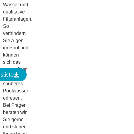
Wasser und
qualitative
Filteranlagen.
So
verhindern
Sie Algen
im Pool und
können
sich das
ganze Jahr
sliste
über
sauberes
Poolwasser
erfreuen.
Bei Fragen
beraten wir
Sie gerne
und stehen
Ihnen beim