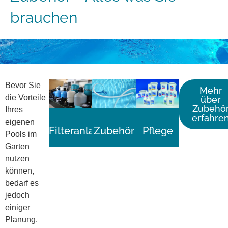
brauchen
Bevor Sie
Mehr
die Vorteile
über
Zubehö
Ihres
erfahre
eigenen
Filteranlagen
Zubehör
Pflege
Pools im
Garten
nutzen
können,
bedarf es
jedoch
einiger
Planung.