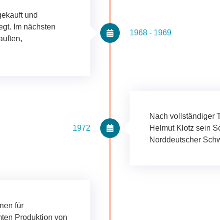
gekauft und
egt. Im nächsten
1968 - 1969
auften,
Nach vollständiger
1972
Helmut Klotz sein 
Norddeutscher Sch
onen für
mten Produktion von