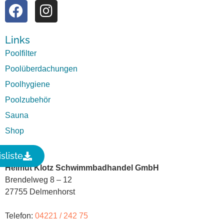
Links
Poolfilter
Poolüberdachungen
Poolhygiene
Poolzubehör
Sauna
Shop
Kontakt
sliste
Helmut Klotz Schwimmbadhandel GmbH
Brendelweg 8 – 12
27755 Delmenhorst
Telefon:
04221 / 242 75